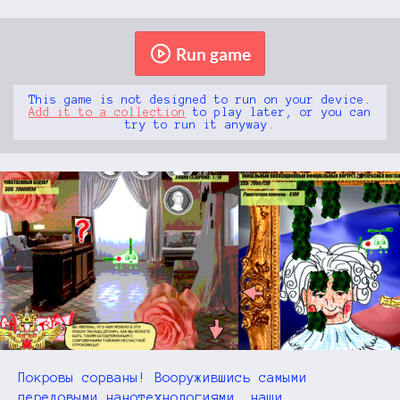
Run game
This game is not designed to run on your device.
Add it to a collection
to play later, or you can
try to run it anyway.
Покровы сорваны! Вооружившись самыми
передовыми нанотехнологиями, наши