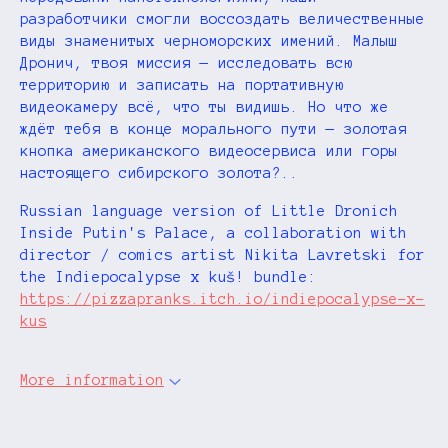
разработчики смогли воссоздать величественные
виды знаменитых черноморских имений. Малыш
Дронич, твоя миссия — исследовать всю
территорию и записать на портативную
видеокамеру всё, что ты видишь. Но что же
ждёт тебя в конце морального пути — золотая
кнопка американского видеосервиса или горы
настоящего сибирского золота?..
Russian language version of Little Dronich
Inside Putin's Palace, a collaboration with
director / comics artist Nikita Lavretski for
the
Indiepocalypse x kuš! bundle:
https://pizzapranks.itch.io/indiepocalypse-x-
kus
More information